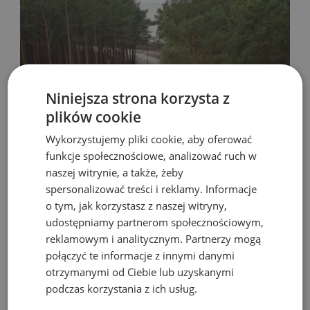
Niniejsza strona korzysta z
plików cookie
Wykorzystujemy pliki cookie, aby oferować
funkcje społecznościowe, analizować ruch w
naszej witrynie, a także, żeby
21 gru 2024
Jan Romaniuk
spersonalizować treści i reklamy. Informacje
HOTEL PRZY PROMENADZIE SPACEROWEJ
o tym, jak korzystasz z naszej witryny,
udostępniamy partnerom społecznościowym,
Hotel przy promenadzie spacerowej Hotel przy
reklamowym i analitycznym. Partnerzy mogą
promenadzie spacerowej White Resort w Krynicy Morskiej
połączyć te informacje z innymi danymi
to miejsce dla każdego. Bajkowa lokalizacja, przestronne
otrzymanymi od Ciebie lub uzyskanymi
wnętrza oraz wysoki standard świadczonych...
podczas korzystania z ich usług.
Continue Reading