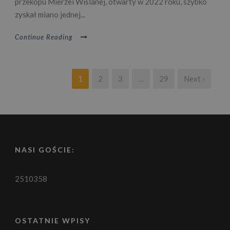
przekopu Mierzei Wiślanej, otwarty w 2022 roku, szybko
zyskał miano jednej...
Continue Reading
1
2
3
…
29
Next ›
NASI GOŚCIE:
2510358
OSTATNIE WPISY