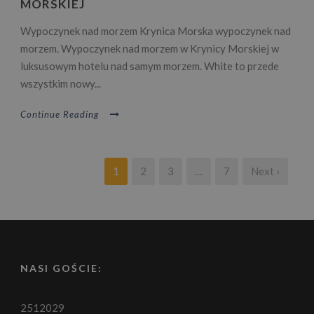
MORSKIEJ
Wypoczynek nad morzem Krynica Morska wypoczynek nad
morzem. Wypoczynek nad morzem w Krynicy Morskiej w
luksusowym hotelu nad samym morzem. White to przede
wszystkim nowy...
Continue Reading
1
2
3
…
7
Next ›
NASI GOŚCIE:
2512029