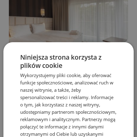
Niniejsza strona korzysta z
plików cookie
Wykorzystujemy pliki cookie, aby oferować
31 gru 2015
Jan Romaniuk
funkcje społecznościowe, analizować ruch w
KRYNICA MORSKA NOCLEGI NAD MORZEM.
naszej witrynie, a także, żeby
ZADZWOŃ
spersonalizować treści i reklamy. Informacje
o tym, jak korzystasz z naszej witryny,
Krynica Morska noclegi nad morzem noclegi nad morzem
udostępniamy partnerom społecznościowym,
Krynica Morska, luksusowy hotel z widokiem na morze,
reklamowym i analitycznym. Partnerzy mogą
noclegi po sezonie. Krynica Morska hotele nad morzem,
połączyć te informacje z innymi danymi
White...
otrzymanymi od Ciebie lub uzyskanymi