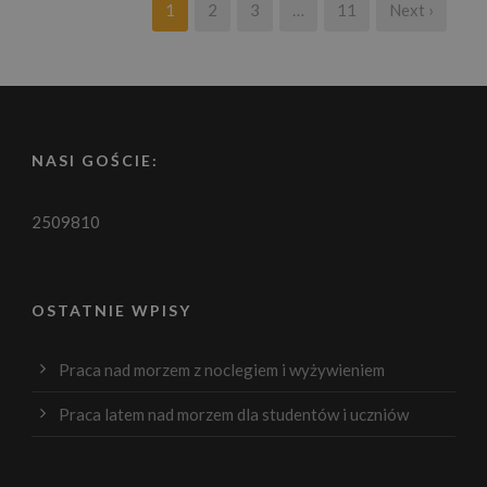
1
2
3
…
11
Next ›
NASI GOŚCIE:
2509810
OSTATNIE WPISY
Praca nad morzem z noclegiem i wyżywieniem
Praca latem nad morzem dla studentów i uczniów