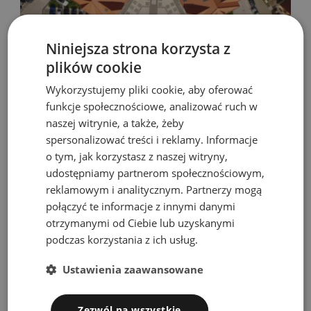
Niniejsza strona korzysta z
plików cookie
Wykorzystujemy pliki cookie, aby oferować
30 sty 2017
Jan Romaniuk
funkcje społecznościowe, analizować ruch w
HOTELE NAD MORZEM GDAŃSK
naszej witrynie, a także, żeby
spersonalizować treści i reklamy. Informacje
Hotele nad morzem Gdańsk Gdzie przy plaży hotele nad
o tym, jak korzystasz z naszej witryny,
morzem Gdańsk, Gdańsk hotel nad morzem, Hotele nad
udostępniamy partnerom społecznościowym,
morzem Gdańsk, Gdynia i Sopot w Pomorskim.
reklamowym i analitycznym. Partnerzy mogą
Zapraszamy...
połączyć te informacje z innymi danymi
otrzymanymi od Ciebie lub uzyskanymi
Continue Reading
podczas korzystania z ich usług.
Ustawienia zaawansowane
Zezwól na wszystkie