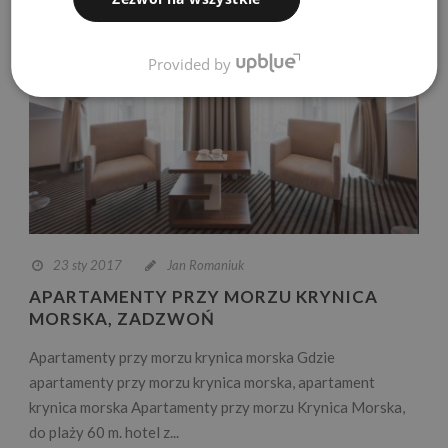
Provided by
23 sty 2017
Jan Romaniuk
APARTAMENTY PRZY MORZU KRYNICA
MORSKA, ZADZWOŃ
Apartamenty przy morzu krynica morska Gdzie
apartamenty przy morzu krynica morska, apartament
krynica morska Apartamenty przy morzu Krynica Morska,
do plaży 60 m. hotel z...