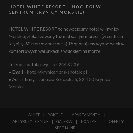
HOTEL WHITE RESORT – NOCLEGI W
CENTRUM KRYNICY MORSKIEJ
HOTEL WHITE RESORT to nowoczesny hotel w Krynicy
Morskiej zlokalizowany tuż nad samym morzem (w centrum
Krynicy, 60 metrów od morza). Proponujemy wypoczynek w
komfortowych warunkach z widokiem na morze.
Telefon kontaktowy –
55 246 82 39
● Email –
hotel@krynicamorskahotele.pl
● Adres firmy –
Janusza Korczaka 5, 82-120 Krynica
Morska
WHITE
|
POKOJE
|
APARTAMENTY
|
ARTYKUŁY
CENNIK
|
GALERIA
|
KONTAKT
|
OFERTY
SPECJALNE