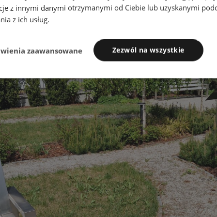
cje z innymi danymi otrzymanymi od Ciebie lub uzyskanymi pod
nia z ich usług.
Zezwól na wszystkie
awienia zaawansowane