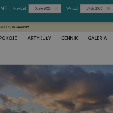
INE
Przyjazd
Wyjazd
08 sie 2026
09 sie 2026
ska, tel.
55 246 82 39
POKOJE
ARTYKUŁY
CENNIK
GALERIA