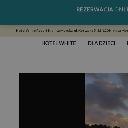
REZERWACJA
ONL
Hotel White Resort Krynica Morska, ul. Korczaka 5, 82-120 Krynica Mor
HOTEL WHITE
DLA DZIECI