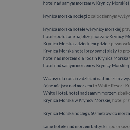
hotel nad samym morzem w Krynicy Morskiej
krynica morska noclegi
z całodziennym wyżyw
krynica morska hotele w krynicy morskiej
przy
hotele położone najbliżej morza w Krynicy M
Krynica Morska z dzieckiem gdzie
z pewnością
Krynica Morska hotel przy samej plaży
to prz
hotel nad morzem dla rodzin Krynica Morska
hotel nad samym morzem w Krynicy Morskiej
Wczasy dla rodzin z dziećmi nad morzem z w
fajne miejsca nad morzem
to White Resort Kr
White Hotel, hotel nad samym morzem
z balk
Krynica Morska w Krynicy Morskiej
hotel prz
Krynica Morska noclegi, 60 metrów do morza
tanie hotele nad morzem bałtyckim
poza sezon