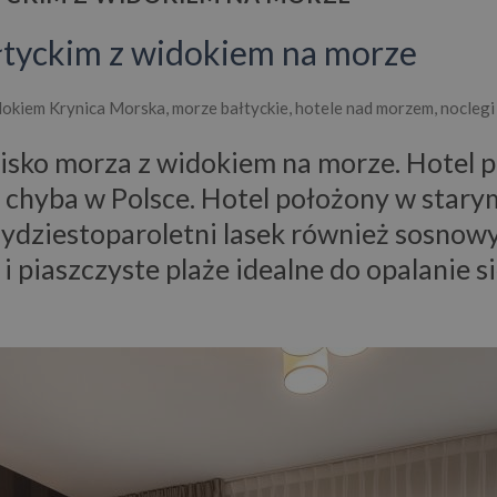
łtyckim z widokiem na morze
okiem Krynica Morska, morze bałtyckie, hotele nad morzem, noclegi 
isko morza z widokiem na morze. Hotel p
 chyba w Polsce. Hotel położony w stary
zydziestoparoletni lasek również sosnow
 i piaszczyste plaże idealne do opalanie s