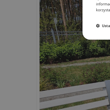
informa
korzysta
Ust