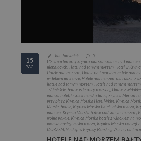
Jan Romaniuk
3
15
apartamenty krynica morska
,
Gdazie nad morzem 
PAŹ
niepalących
,
Hotel nad samym morzem
,
Hotel w Krynic
Hotele nad morzem
,
Hotele nad morzem
,
hotele nad m
widokiem na morze
,
Hotele nad morzem dla rodzin z d
hotele nad samym morzem
,
Hotele nad samym morzem
Trójmieście
,
hotele w krynicy morskiej
,
Hotele z widoki
morska hotel
,
krynica morska hotel
,
Krynica Morska hot
przy plaży
,
Krynica Morska Hotel White
,
Krynica Morsk
Morska hotele
,
Krynica Morska hotele blisko morza
,
Kr
morzem
,
Krynica Morska hotele nad samym morzem
,
K
wolne pokoje
,
Krynica Morska hotele z widokiem na mo
morska noclegi blisko morza
,
Krynica Morska noclegi z
MORZEM
,
Noclegi w Krynicy Morskiej
,
Wczasy nad mo
HOTELE NAD MORZEM BAŁT