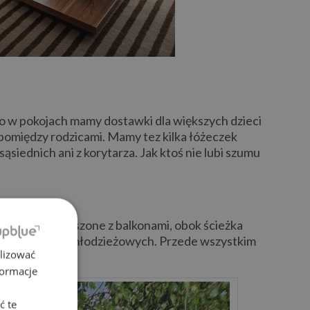
ego w pokojach mamy dostawki dla większych dzieci
 pomiędzy rodzicami. Mamy tez kilka łóżeczek
ąsiednich ani z korytarza. Jak ktoś nie lubi szumu
 dobrze wygłoszone z balkonami, obok ścieżka
ektrycznych i młodzieżowych. Przede wszystkim
alizować
formacje
ć te