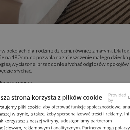
ę w pokojach dla rodzin z dziećmi, również z małymi. Dlat
kie na 180 cm. co pozwala na zmieszczenie małego dziecka
ogi są wyciszone, przez co nie słychać odgłosów z pokojów s
ędzie słychać.
kiem na morze.
morzem bałtyckim przy plaży z widokiem na morze. Pokoje
Provided
jsza strona korzysta z plików cookie
by
uż morza. W hotelu wypożyczalnia rowerów miejskich el
stujemy pliki cookie, aby oferować funkcje społecznościowe, an
zem czynne cały rok.
aszej witrynie, a także, żeby spersonalizować treści i reklamy. In
jak korzystasz z naszej witryny, udostępniamy partnerom
nościowym, reklamowym i analitycznym. Partnerzy mogą połączy