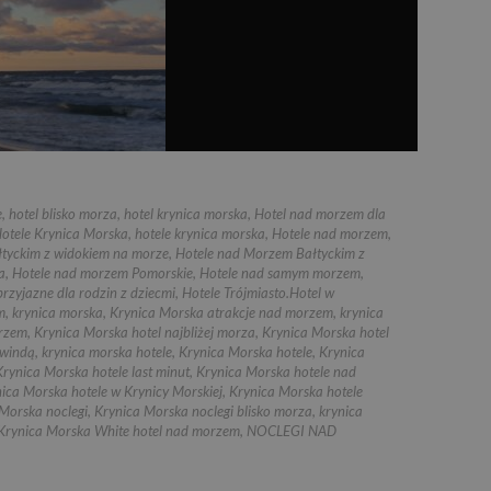
e
,
hotel blisko morza
,
hotel krynica morska
,
Hotel nad morzem dla
otele Krynica Morska
,
hotele krynica morska
,
Hotele nad morzem
,
tyckim z widokiem na morze
,
Hotele nad Morzem Bałtyckim z
a
,
Hotele nad morzem Pomorskie
,
Hotele nad samym morzem
,
przyjazne dla rodzin z dziecmi
,
Hotele Trójmiasto.Hotel w
m
,
krynica morska
,
Krynica Morska atrakcje nad morzem
,
krynica
orzem
,
Krynica Morska hotel najbliżej morza
,
Krynica Morska hotel
 windą
,
krynica morska hotele
,
Krynica Morska hotele
,
Krynica
Krynica Morska hotele last minut
,
Krynica Morska hotele nad
ica Morska hotele w Krynicy Morskiej
,
Krynica Morska hotele
Morska noclegi
,
Krynica Morska noclegi blisko morza
,
krynica
Krynica Morska White hotel nad morzem
,
NOCLEGI NAD