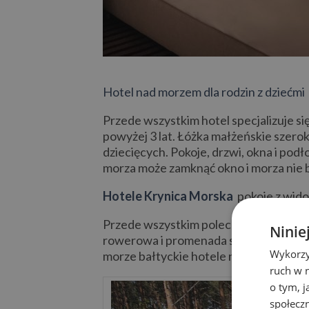
Hotel nad morzem dla rodzin z dziećmi
Przede wszystkim hotel specjalizuje si
powyżej 3 lat. Łóżka małżeńskie szero
dziecięcych. Pokoje, drzwi, okna i podł
morza może zamknąć okno i morza nie b
Hotele Krynica Morska
pokoje z wido
Przede wszystkim polecam hotele nad 
Ninie
rowerowa i promenada spacerowa wzdł
Wykorzy
morze bałtyckie hotele nad samym mor
ruch w n
o tym, 
społecz