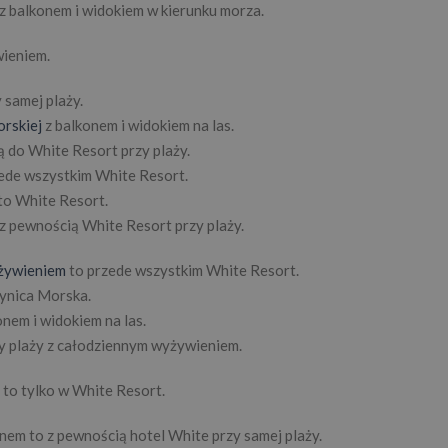
z balkonem i widokiem w kierunku morza.
ieniem.
 samej plaży.
orskiej
z balkonem i widokiem na las.
 do White Resort przy plaży.
ede wszystkim White Resort.
to White Resort.
z pewnością White Resort przy plaży.
yżywieniem
to przede wszystkim White Resort.
ynica Morska.
onem i widokiem na las.
y plaży z całodziennym wyżywieniem.
to tylko w White Resort.
em to z pewnością hotel White przy samej plaży.